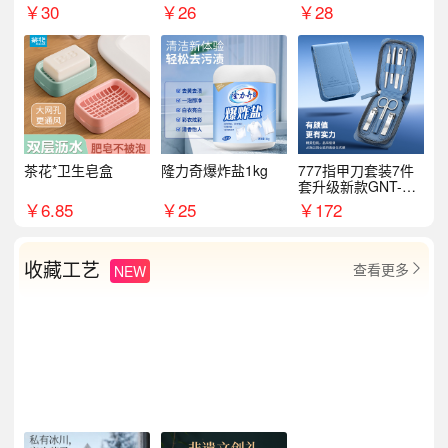
￥
30
￥
26
￥
28
茶花*卫生皂盒
隆力奇爆炸盐1kg
777指甲刀套装7件
套升级新款GNT-PM
072
￥
6.85
￥
25
￥
172
收藏工艺
查看更多
NEW
