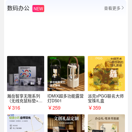
数码办公
查看更多
NEW

瀚岳智享无限系列
IDMIX超多功能露营
派克xPGG联名大师
（无线充鼠标垫+飞
灯DS01
宝珠礼盒
利浦音响+乐扣咖啡
￥
316
￥
259
￥
359
杯）