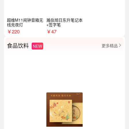
超维M11闹钟音箱无
瀚岳旭日东升笔记本
线充夜灯
+签字笔
￥
220
￥
47
食品饮料
更多精品
NEW
