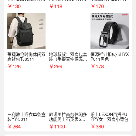
068WZ
1
￥
130
￥
118
￥
170
蒂捷海伦时尚休闲双
地球叔叔：双肩包套
恒源祥针扣皮带HYX
肩背包TJ8511
装（手提真空保温杯
P011黑色
+手机挂绳）
￥
126
￥
299
￥
178
三利雅士浴衣单条盒
尼诺里拉商务休闲多
乐上LEXON百搭PU
装YY-5011
功能男士石英表510
PPY女士双肩小背包
05
￥
264
￥
1100
￥
380