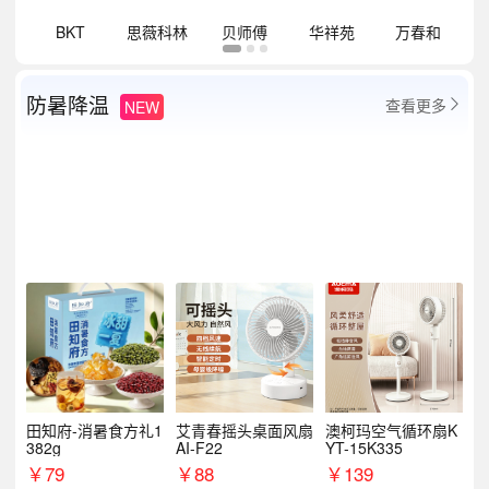
祥
BKT
思薇科林
贝师傅
华祥苑
万春和
防暑降温
查看更多
NEW

田知府-消暑食方礼1
艾青春摇头桌面风扇
澳柯玛空气循环扇K
382g
AI-F22
YT-15K335
￥
79
￥
88
￥
139