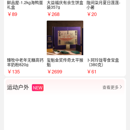
鲜品屋-1.2kg海鸭蛋
大益福庆有余生饼盒
陇间柒月夏日莲莲-
礼盒
装357g
小暑
￥
89
￥
268
￥
20
臻牧中老年无糖高钙
玺魁金奖传奇太平猴
卜珂玲珑零食宝盒
羊奶粉820g
魁
（380克）
￥
135
￥
2699
￥
61
运动户外
查看更多
NEW
