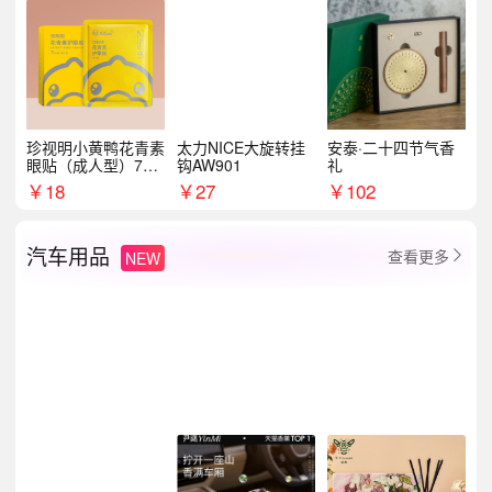
珍视明小黄鸭花青素
太力NICE大旋转挂
安泰·二十四节气香
眼贴（成人型）7对/
钩AW901
礼
盒
￥
18
￥
27
￥
102
汽车用品
查看更多
NEW
