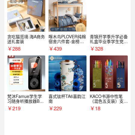
贪吃猫觅境·海A商务
啄木鸟PLOVER纯棉
青锦开学季升学必备
送礼套装
宿舍六件套-金榜题
礼盒毕业季学生党户
名
外出行备考装备礼品
￥
288
￥
439
￥
328
梵沐Famue学生学
喜式钛杯TA6喜韵江
KACO书源中性笔
习随身听播放器BL1
南
（混色五支装）支持
5（64G）
logo定制
￥
219
￥
229
￥
18