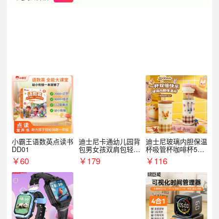
小霸王语数英点读书
迪士尼卡通幼儿园背
迪士尼玻璃内胆保温
DD01
包男女孩双肩包轻便
杯吸管杯咖啡杯530
可爱小背包B20107
MLH15135
￥
60
￥
179
￥
116