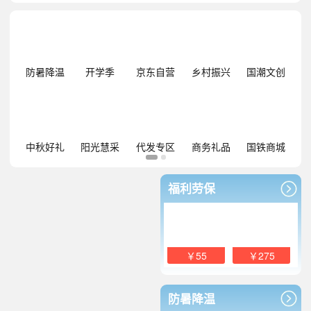
防暑降温
开学季
京东自营
乡村振兴
国潮文创
中秋好礼
阳光慧采
代发专区
商务礼品
国铁商城
福利劳保
￥55
￥275
防暑降温