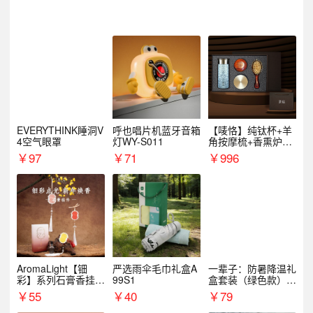
EVERYTHINK睡洞V
呼也唱片机蓝牙音箱
【唛恪】纯钛杯+羊
4空气眼罩
灯WY-S011
角按摩梳+香熏炉
+气垫梳
￥
97
￥
71
￥
996
AromaLight【钿
严选雨伞毛巾礼盒A
一辈子：防暑降温礼
彩】系列石膏香挂
99S1
盒套装（绿色款）支
（代发香味随机）
持自由搭配
￥
55
￥
40
￥
79