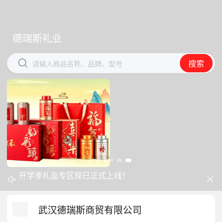
德瑞斯礼业
德瑞斯礼业


搜索
搜索
请输入商品名称、品牌、型号
请输入商品名称、品牌、型号
开学季礼品专区现已正式上线！
中秋礼品专区上线｜臻选团圆好礼


防暑降温一站式配齐，企业福利更省心
武汉德瑞斯商贸有限公司