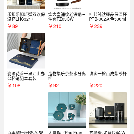
乐扣乐扣轻弹双饮保
炊大皇锤纹老铁锅三
杜邦纯钛臻品保温杯
温杯LHC3217
件套TZ03CW
PTB-002灰色500ml
￥
89
￥
210
￥
239
瓷语花香千里江山办
造物集乐茶茶水分离
璞实一橙百成紫砂杯
公杯笔记本套装
杯
￥
108
￥
92
￥
220
百事随行杯BS-Y-58
大嘴猴（PaulFran
五拾缘-如意快客-W