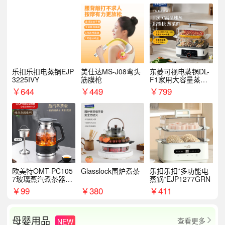
乐扣乐扣电蒸锅EJP
美仕达MS-J08弯头
东菱可视电蒸锅DL-
3225IVY
筋膜枪
F1家用大容量蒸炖
锅
￥
644
￥
449
￥
799
欧美特OMT-PC105
Glasslock围炉煮茶
乐扣乐扣*多功能电
7玻璃蒸汽煮茶器黑
蒸锅*EJP1277GRN
茶泡茶具茶壶花茶壶
￥
99
￥
380
￥
411
母婴用品
查看更多
NEW
