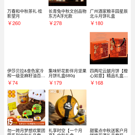
万春和中秋茶礼·桂
长青兔中秋文创品物
广州酒家粮丰园星辰
影望月
东方A浮光款
北斗月饼礼盒
￥
260
￥
278
￥
180
伊莎贝拉&食色家冷
集味轩花影伴月坚果
四两坨云腿月饼【橙
榨一级亚麻籽油百紫
月饼礼盒680g
心如意】精品礼盒4
千红500ml*2礼盒
50g/盒
￥
74
￥
179
￥
168
勿一跨月梦想欢聚团
礼享时空【一个月
甜蜜点中秋送客户月