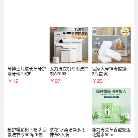
牙博士儿童长牙牙护
太力洗衣机专用洗护
世家大号神奇擦擦(1
理牙膏2-6岁
袋AY593
2片盒装)
￥
12
￥
27
￥
23
植护樱花树下植萃香
茶花*水柔洁净多用
隆力奇艾草香型蛇胆
氛洗衣液500g*5袋
抹布8入装
花露水50ml