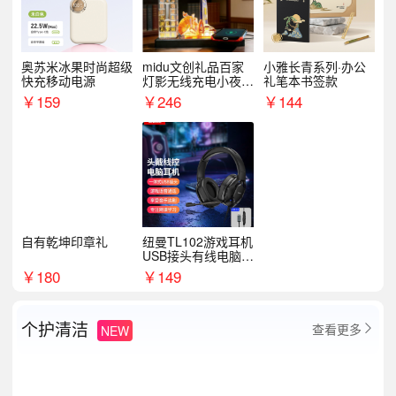
奥苏米冰果时尚超级
midu文创礼品百家
小雅长青系列·办公
快充移动电源
灯影无线充电小夜灯
礼笔本书签款
纪念礼品定制
￥
159
￥
246
￥
144
自有乾坤印章礼
纽曼TL102游戏耳机
USB接头有线电脑耳
机耳麦
￥
180
￥
149
个护清洁
查看更多
NEW
