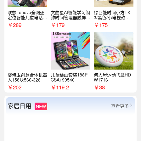
联想Lenovo全网通
文曲星AI智能学习闹
绿巨能时间小方TK
定位智能儿童电话手
钟时间管理器触屏N
3/黑色/小电视款【T
表A1
1pro
K3】
￥
289
￥
179
￥
175
婴侍卫创意合体机器
儿童绘画套装188P
何大屋运动飞盘HD
人158块566-328
CSA199540
W1716
￥
202
￥
119.2
￥
38
家居日用
查看更多
NEW
