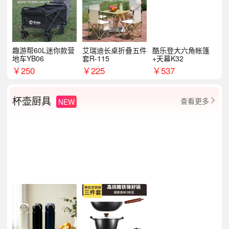
趣游帮60L迷你款营
艾瑞迪长桌折叠五件
酷乐登大六角帐篷
地车YB06
套R-115
+天幕K32
￥
250
￥
225
￥
537
杯壶厨具
查看更多
NEW
