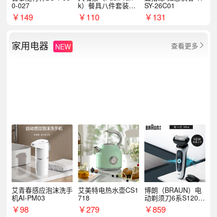
0-027
k）餐具八件套装HC
SY-26C01
T6007
￥
149
￥
110
￥
131
家用电器
查看更多
NEW

艾青春感应泡沫洗手
艾美特电热水壶CS1
博朗（BRAUN）电
机AI-PM03
718
动剃须刀6系S1200
S
￥
98
￥
279
￥
859