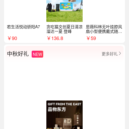
若生活悦动骄阳A7
贪吃猫文创夏日清凉
思薇科林无叶挂脖风
溜达一夏·登峰
扇小型便携戴式随身
挂脖子降温神器
￥
90
￥
136.8
￥
59
中秋好礼
更多好礼
NEW
