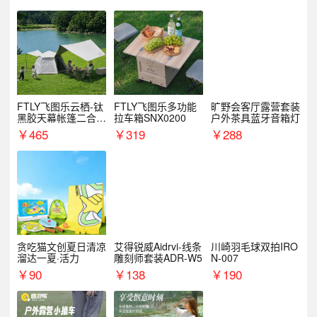
FTLY飞图乐云栖-钛
FTLY飞图乐多功能
旷野会客厅露营套装
黑胶天幕帐篷二合一
拉车箱SNX0200
户外茶具蓝牙音箱灯
TMTZ0201
￥
465
￥
319
￥
288
贪吃猫文创夏日清凉
艾得锐威Aidrvi-线条
川崎羽毛球双拍IRO
溜达一夏·活力
雕刻师套装ADR-W5
N-007
￥
90
￥
138
￥
190