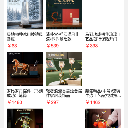
极地物种冰川棱镜风
清朴堂·祥云望月非
马到功成摆件琉璃工
暴瓶
遗杆秤-基础款
艺品银行保险开门红
周年庆典伴手礼表彰
￥
63
￥
539
￥
398
礼品
罗比罗丹摆件（马到
轻奢浪漫香薰烛台摆
鼎盛精品(中号)琉璃
成功）笔筒
件家居装饰品
牛势工艺品招财摆件
银行企业商务上市礼
￥
1480
￥
297
￥
1462
品