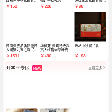
圆系列中秋礼品套装
亮】中秋礼盒
饼桂花酒礼品套装D
企业送客户商务伴手
AL1377
￥
152
￥
228
￥
98
礼
湖面贵族品质阳澄湖
华祥苑-贵宾特级武
听丛中秋蜜兰香
大闸蟹九五之尊（卡
夷大红袍岩茶叶商务
券）5188型
礼盒中秋节送长辈1
￥
1531
￥
490
￥
198
00g
开学季专区
查看更多
NEW
