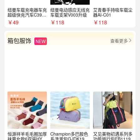
纽曼车载充电器车充
纽曼电动感应无线充
艾青春手持吸车载尘
超级快充汽车C39提
车载支架V003升级
器AI-C01
手拉环
￥
49
￥
118
￥
118
箱包服饰
查看更多
NEW

恒源祥羊毛毛圈加厚
Champion多巴胺色
又见美物初遇系列多
袜男女款6双装HYX
系洗漱包GJDK19R
功能旅行包EB1119