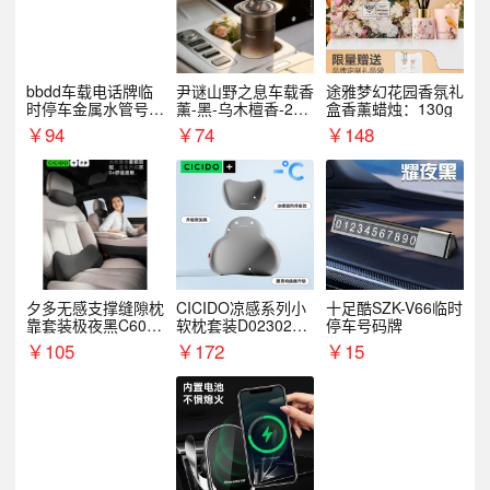
bbdd车载电话牌临
尹谜山野之息车载香
途雅梦幻花园香氛礼
时停车金属水管号码
薰-黑-乌木檀香-200
盒香薰蜡烛：130g
牌可隐藏创意趣味
g
￥
94
￥
74
￥
148
夕多无感支撑缝隙枕
CICIDO凉感系列小
十足酷SZK-V66临时
靠套装极夜黑C6003
软枕套装D023021+
停车号码牌
+C6004
D033031
￥
105
￥
172
￥
15