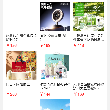
沐夏清润组合礼包-2
向物-桌面风扇-Air1
青锦夏日清凉礼盒7
6YN-07
2
件套蕉下防晒风扇员
工福利端午伴手礼企
￥
126
￥
169
￥
418
业定制
向日・向阳而生
沐夏清润组合礼包-2
无印良品锦氨凉感冰
6YN-09
淇淋大豆夏被MJ-B2
025-0193
￥
260
￥
144
￥
169