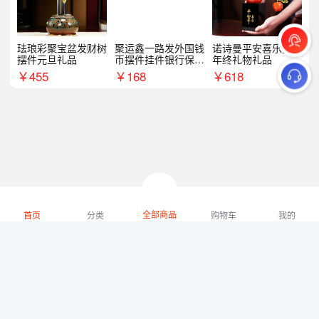
珐琅彩聚宝盆发财树
聚运鑫一路发外国钱
诺诗曼平安喜乐摆件
摆件元旦礼品
币摆件挂件银行保险
年终礼物礼品
商务礼
￥
455
￥
168
￥
618
全部商品
首页
分类
购物车
我的
微礼网技术支持