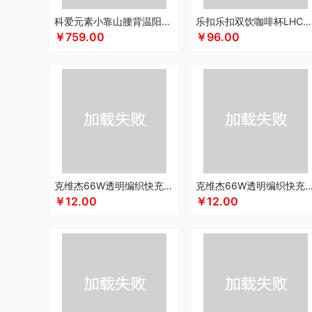
咖世家costa
凯伦诗
凯亚仕
科朴优品KUUP
科爱元素
科爱元素小靠山腰背温阳仪CI194A
乐扣乐扣双饮咖啡杯LHC4104
￥759.00
￥96.00
康巴赫（包销款）
卡拉羊
凯诗捷
酷客者
酷彩
嗑西西
克莉娜
可口可乐Coca Cola
科迈升
科洛
卡屋
陇间柒
陆宝
郎氏达
罗莱 超柔床品
恋上鸭
乐事
联想
丽耳
乐扣乐扣（小家电）
莱克
洛得兰德
蓝月亮
乐亨
LA
绿帝
龙尖斛
蜡笔小新
LK
利格
乐扣乐扣（家居/小家
罗技
骆驼
岭味
立白（包销款）
龙虎
罗比罗丹
领臣
梦洁家纺
咪然
美仕达
MiKACARD
momo（杯壶）
睦一
Mamoru
墨小客
美的 Midea
马克图布
美立方
克维杰66W透明编织快充线2米橙色KV-AC6A20C
克维杰66W透明编织快充线1.5米橙色KV-A
觅菓
芈瓷
摩动
磨客
美能格Maxco
木之礼
玛丽亚·
￥12.00
￥12.00
纽曼Newsmy
纽曼Newmine（线上款）
纽曼Newmine
OUMETE欧美特
欧典梦娜
欧美达
欧克士/OKSJ
Only
PGG
派克
皮尔卡丹（皮具类）
璞实茶器
青锦
千问
奇强
杞果小圣
启航雅居
清朴堂
沏一杯茶
千岛源
乾
荣事达厨具（包销款）
ROBAM老板
ROCK洛克
若生活