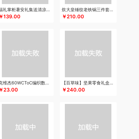
咖博士
keep
康夫
康宁
可可满分
福礼掌柜暑安礼集送清凉礼盒
炊大皇锤纹老铁锅三件套TZ03CW
￥139.00
￥210.00
餐具类）
康尔馨
科普菲
凯洛诗
K.S.
kaco
LANEX
罗莱 超柔床品
路悠悠
礼享时空
）
乐扣乐扣（箱包杯壶）
立白
洛克星球
s
乐心
绿鼻子
乐厨贺鲤
龙的
乐养优品
乐美雅（餐具类）
罗莱
罗尔仕
礼卡通福
酥
乐班
礼颂如意
粮佰年
猫和老鼠
米贝丽
卡罗
民间造物
漫沃星系
MEPRA
MUZILI
菲娜
美荻斯
秒秒测
慕思
萌感觉
莫德兰卡
克维杰60WCToC编织数据线黑色1MKV-CC10N
【百草味】坚果零食礼盒-1120g（凤彩瑞章）
尼诺里拉
纽曼Newmine
逆夏
南方黑芝麻
￥23.00
￥240.00
斯派索
内野UCHINO
偶点OIDIRE
OOU
欧乐B
gaO
鹏程
盼盼
普沃达
品存
鹏翼
品胜
熊
七匹狼
秦唐宋
洽洽
全锦
杞里香
千禾
尔
润心
如水
瑞幸咖啡
锐思RECCI
认养一头牛
润本（套装类）
山萃
丝丽诺妃