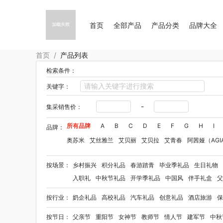
首页
全部产品
产品分类
品牌大全
首页
/
产品列表
检索条件：
关键字：
-
集采销售价：
所有品牌
A
B
C
D
E
F
G
H
I
品牌：
奥苏米
艾丝雅兰
艾贝丽
艾贝拉
艾青春
阿茜娅（AGI
Aroma Light
阿格利司
爱尔沃
艾优Apiyoo
奥妙
奥佳
按场景：
乡村振兴
积分礼品
春游踏青
毕业季礼品
生日礼物
爱华仕OIWAS
奥帝尔（包销款）
敖东
奥罗拉aurora
入职礼
中秋节礼品
开学季礼品
中国风
伴手礼盒
父
拜格
佰乐扣
笨笨马
半亩花田
布鲁诺
贝弗伦
卜珂
按行业：
奶企礼品
高校礼品
汽车礼品
创意礼品
酒店旅游
保
毕加索（文具类）
百事（饮具类）
宝洁
bbdd
博堡
八方礼
BRUNO
柏缇
笔下
巴赫约翰
豹牌（套装）
按节日：
父亲节
重阳节
女神节
教师节
情人节
建军节
中秋