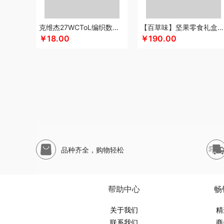
思珀莱
松下
SWISS MILITARY
圣伦西尼
狮峰
蔬果园
苏泊尔（代理商）
山本
闪极
尚烤佳
司崎库
思特嘉美
克维杰27WCToL编织数据线黑色1MKV-CL10N
【百草味】坚果零食礼盒-1696g（太和礼）
丝语棠
十二夏天
素言茶坊
生活元素
素觅
圣匠鲁班
￥18.00
￥190.00
山生悦
十朝创生
十月稻田
膳魔师（杯壶类）
胜源通
舒蕾（定制款）
索爱（个护类）
世家
生辰钢
塞尔兰
水星家纺
思宜莱
途柏丽TOBERLIR
汤姆逊
天琴
拓岳
泰梦
童启萌
唐惠
TESIEN特斯恩
淘艺轩
途帮
T9
完美日记
伍闰堂
韦尔伯特
万华茶林
外交官
维米仕
万事利
威诗兰
沃品
沃莱
唯都
温仑山（电器类）
味
王小卤
五谷磨房
物生物
皖亭
味滋源
無侘居
无穷
品种齐全，购物轻松
小茶MINIT
喜式
小度
新科Shinco
先科
蟹满堂
新生
信科
辛和园
昔马
鲜禾鲜
汐屹
修光明建盏
鲜飨
小
小寻
心相印
西屋（风扇类）
象印
蓄光
香港小熊
西
帮助中心
畅
优品尚竹
易铂
悦湘湖
云栖桦田
雅莉格丝
翼眠
柚家
圆创
优待
优酷投影
关于我们
悠拓者
YOTTOY
伊弗勒
伊比萨
精
联系我们
商
燕遇东方
怡莲
遥里逊
元朗
元黍
萤石
原初格物
姚