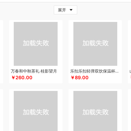
牛
超人
茶的想象
採光
炊大皇
柴火大院
藏兮
春枝漫野
橙心果匠
茶花
茶
展开
邦
创维（小家电）
传应
瓷语花香
聪鲸
川美臣
承夏文化
陈克明
川崎
瓷咖
（个护类）
错山
大迈
多样屋TAYOHYA
丁小宴
DGI
都乐Dole
大嘴猴
多采
珥
得力
大嘴猴（杯壶厨具雨伞
稻梁菽
吨吨
德菲摩尔
东客集
哆啦A梦
东菱
具类）
黛悦
大益茶
东小燕
大希地
东悦
朵彩
Debo德铂
德瑞斯
德芙
大荒
IFIER漫步者
engue恩谷
EILEi
福礼掌柜
芬神
凡士林
凤凰
富光（专供款）
王
法国啄木鸟
梵沐
富昌（定制款）
福临门
非一FETANA
富安娜
方家铺子
飞利浦
纷刻
飞科
飞图乐
飞利浦新安怡
菲驰
富安娜（包销款）
福东海
化
共禾京品
Glasslock
姑苏渔歌
观墨
果兹
冠军
格兰大地
宫廷匠心
桂语轩
万春和中秋茶礼·桂影望月
乐扣乐扣轻弹双饮保温杯LHC3217
￥260.00
￥89.00
特异
歌力思
沟帮子熏鸡
古菲斯
皇冠
护舒宝
海蓝之谜
呼也
瀚岳文化
皇上
AI（电器类）
花点时间
HOLOHOLO
华美
火象
HOYO厚祐
何大屋
宏太
好
源祥（箱包）
海尔（按摩类）
和正
好丽友
哈尔斯
斛生元
海尔Haier
花花公
环球港
花卉诗
海中御宴
宏石家纺
海天（调味品）
皇家粮仓
I&W
洁玉
景
号
江中食疗
佳奥
君华仕
金龙鱼（包销款）
锦礼
几素
极地物种
匠心萌宠
AHVERY
津乔
佳帮手
疆果果
金丝莉
聚康缘
京润堂
集味轩
靖滋莲
洁丽
鲸选码头
金镶玉
九阳（代理商）
金六福吉祥
金满席
嘉禾月
聚运鑫
洁柔