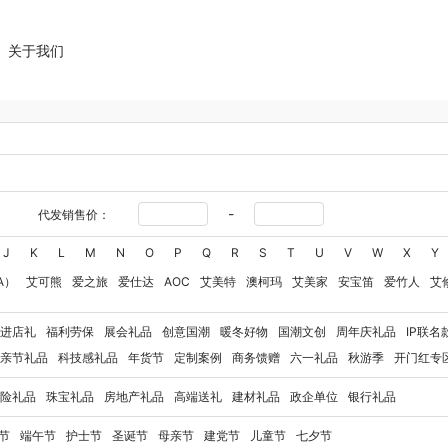
关于我们
-
代发销售价：
J
K
L
M
N
O
P
Q
R
S
T
U
V
W
X
Y
A）
艾可熊
爱之旅
爱仕达
AOC
艾美特
澳柯玛
艾美家
安宝笛
爱竹人
艾
华
艾得锐威
Amos亚摩斯
Alluflon阿路弗仑
爱国者（移动电源）
爱润丝婷
爱
进店礼
福利劳保
展会礼品
创意国潮
暖冬好物
国潮文创
周年庆礼品
IP联名
奥利贝拉
奥朴兰诗
奥克斯
安迪芒果
艾美特（代理商）
艾姆德
白猫
勃曼
BT
亲节礼品
科技感礼品
年货节
定制案例
商务馈赠
六一礼品
秋游季
开门红专
八马（包销款）
博牌
博朗
暴雪
不汲不迫
倍轻松
巴米樂
百草味
拜灭士
博
险礼品
珠宝礼品
房地产礼品
高端送礼
建材礼品
政企单位
银行礼品
保宁
百草味（代理商）
北欧沃朗
白上寻品
豹牌（电器）
白大师
奔腾
Berna
彼加曼
玻礼多蜜
北鼎
八门虫社
BKT
贝蒂斯
半亩川
百事食品
拜尔
bdo
节
端午节
护士节
圣诞节
母亲节
建党节
儿童节
七夕节