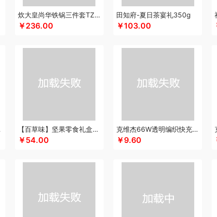
康恩贝
Kappa
酷骑
科侬丹
酷乐登
可美瑞特
克洛特
酷博
酷龙达
康铭
炊大皇尚华铁锅三件套TZ03SH-D
田知府-夏日茶宴礼350g
￥236.00
￥103.00
KEPO
卡蛙
卡宴
可益康
康佳
科沃斯
柯乐希
康巴赫（锅具类）
康巴赫（
月(包销款)
浪莎
隆力奇
兰士顿
LUING BOX
乐而雅
连邦
立家
粒上皇
朗思
旅文行艺
朗赫
朗朗鑫空
联创
丽特斐
绿巨能
伦敦雾
理然
乐美雅（杯壶类
MPO
雷允上
来伊份
罗莱超柔床品
乐千厨
LG生活健康
乐视
邻鹿
立时olayk
电）
罗蒙
李良济
邻家饭香
乐的
陇间柒月
六神
徕芬
澜沧古茶
联合利华
乐上/LEXON
LOVO乐蜗
凌美
loomoo乐默
乐扣乐扣
利仁
隆福源
泸溪河桃
蜜丝婷
马克西姆
美菱
米技
牧高笛
梦百合
米狗（MEEEGOU）
摩飞电器
迈
米妹妹
鸣盏
咪鼠
猫王收音机
唛恪
魔声
momo
棉芽
MIDU咪依度
慕思苏
C6A15C
【百草味】坚果零食礼盒-508g（果真好运）
克维杰66W透明编织快充线1米橙色KV-AC6A10C
古琦
摩米士
觅芳境
摩礼
MOVA
美穗吉家
名物
梦洁
摩飞个护
奈雪的茶
￥54.00
￥9.60
 （线下款）
诺诗曼
南方寝饰
NNB
挪客
南纬三七
旎旎贝师傅
奈雪茶院
奈
&Home
欧丽薇兰
欧锐铂
paperblanks
PANDA熊猫
片仔癀
普陀山
攀高 pan
清风
泉尔思
全棉时代
浅香（包销款）
庆润
全格
雀巢
浅香
趣游帮
敲打
耀
七西
锐致
润本（套装）
润培
瑞驰SWICKY
荣事达小电（包销款）
锐珀
柔刻
荣事达（品牌方）
睿嫣
荣事达
容思格
荣诚
润本
睿嫣润膏
蕊丝坊