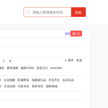
搜索
确 定
清空
展开
多选
Z
#
修堂
爱依瑞斯
傲胜OSIM
安途卫仕
AvecMoi
国者
艾瑞迪
艾博菲
澳莉维亚
爱沃可
款
企业团建
防暑降温
高颜值礼品
开业乔迁
会议礼品
ST
比顿
宝威玛
百丽安娜
伯纳德
贝师傅
区
京东自营
代发专区
慧采专区
国铁商城
洋家纺（品牌方）
班歌
宝堂马氏铺子
rd Shaw 萧伯纳
八马
保卫蛋蛋
贝洛可
保罗彼得
博洋家纺（代理商）
博洋宝贝
碧云泉