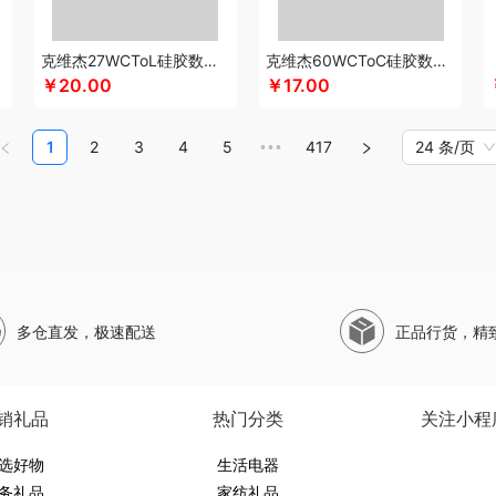
双立人
塞外风
十足酷
神田KANDA
顺然
实丰文化
斯麦格smeg
申魔
帅
睡眠博士
斯凯奇SKECHERS
韶音
思响
生活演异
SHERIDAN喜来登
三头鹰
克维杰27WCToL硅胶数据线黑色1MKV-CL10S
克维杰60WCToC硅胶数据线黑色1MKV-CC10S
舒客
三和松石
山水SANSUI
SKG
SWEGEAR+（斯维格尔）
穗格氏
赛文兔
￥20.00
￥17.00
尚明
史努比
晒瑞
十八子作
石头
思薇科林
三胖蛋
宋朝
斯阁睿
赛黄金
三
斯
圣耳
塞那
山野源粮
世净
诗丹柔
索哈曼
思钢
苏泊尔（杯壶）
随享星巴
1
2
3
4
5
417
24 条/页
•••
汤臣倍健
TCL
甜蜜点
Tower
贪吃猫
TKK
天蕴
泰昌
特美刻
太力
听丛
途雅
她妍社
兔星星
天生好果
途加
途马
UOMI
usmile笑容加
UOOPINS
V
文曲星
味滋源（品牌方）
五拾缘
唯我
无印良品
万格
万益蓝
万仟堂
温仑山
滋源（包销款）
王大熊
威露士
无印良品（代理商）
微果
W&P
文石
维科
威基伍德
网易有道
WENGER/威戈
勿一
新宝SAMPO
夏普
夕多
西屋（冰洗
多仓直发，极速配送
正品行货，精
代
喜临门
小狗（包销款）
西莱森
夏普SHARP
星巴克
小胖爪
小画仙
雪糕
罐茶
香畴
小霸王
希么希
西屋（小家电）
星巴克（杯壶/包袋）
小熊（Bear）
马龙
萱遇家纺
小仓熊
形象派
心缘堂
新鲜生活
鲜记
新宝堂
西屋（个护类
销礼品
热门分类
关注小程
云上布拉
姚朵朵
易路达
燕之坊
牙博士
雅诗兰黛
云鲸
伊莎贝拉
昀品堂
选好物
又见美物
婴侍卫
裕道府
雅鹿
友望
生活电器
元朗荣华
优竹世家
一辈子
右心
尹谜
务礼品
家纺礼品
淑先
雍双堂
伊莱克斯
亿瞬间
英红（包销款）
佑美
姚生记
雅琅晶
银小燕