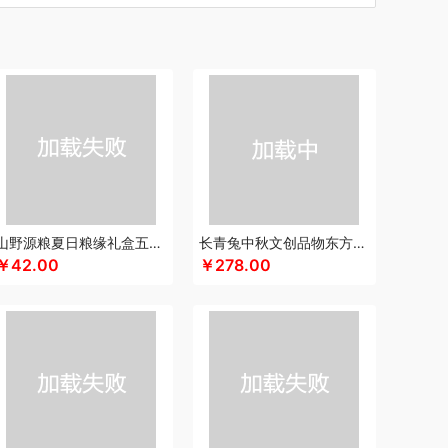
汀
初方
厨创妈咪
超维
车管家
彩虹
什
CIMI西麦
长寿花
潮满峰
蚕花娘娘
蔡府
自然
迪士尼（数码类）
滴露
大地极物
东方沁
独特艾琳
大三湘
杜邦
度佰特
德亚
金老农
戴可思
敦煌研究院
度华
飞利浦（按摩/净水类）
富光
飞亚达
方然陶瓷
孚日家纺
菲斯宝finsybo
富佑嘉（FU+）
斧头牌
氛围部落
芳恩家纺
浮士德
国济堂
格沫
GUGE 谷格
宫廷传奇
固本堂
高原宏
山野源粮夏日粮缘礼盒五谷杂粮组合绿豆冰糖红枣清凉粥礼包
长青兔中秋文创品物东方A浮光款
￥42.00
￥278.00
皇
浩瀚
湖面贵族
海尔
豪森活
视力
幻响
华祥苑
恒源祥
海信
子
胡姬花
贺瑞
幻响
汉印
花西子
赫兰希
福莱
瑾明礼
江中猴姑
君乐宝
佳绮利
久久丫
佳沃
洁丽雅（代理商）
家之礼
雅
吉米
锦华
金龙鱼（代理商）
JBL
锦知兴
京荟堂
今粮道
极时代
京意之选