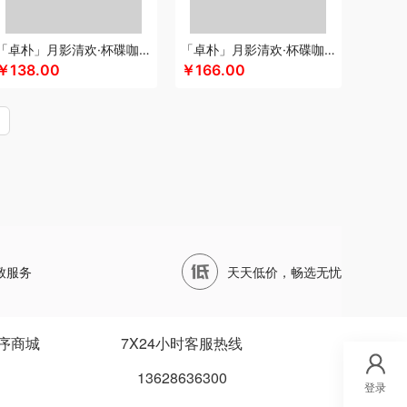
康
顺鑫鑫源
四两坨
声阔
四喜悠品
苏菲
苏泊尔
三利
蔬果园（代理商）
「卓朴」月影清欢·杯碟咖啡组
「卓朴」月影清欢·杯碟咖啡月饼组
首佩
尚陵
十月初五
诗裴丝
睡洞
膳佳
￥138.00
￥166.00
只松鼠
三只松鼠（代理商）
世大家
施耐德
克
圣德保罗
so.home
膳魔师（小家电）
田蜜日记
泰摩
T.J.HARREN
田知府
唐励
ANOW范洛
VVC
五芳斋
威立世
丸美
VELOSAN
尾桥下窑
万象
唯宝
沃隆
王者荣耀
WayourCare
万春和
五丰黎红
类）
西屋（运动户外）
小天才
小黄人
致服务
天天低价，畅选无忧
大师
小甘菊
小天鹅
先锋
星龙港
象力
香度
新秀丽
玺魁
小白熊
锡品源
西屋
杏花楼
）
向物
鲜品屋
希诺
徐福记
易威斯堡
序商城
7X24小时客服热线
鱼玥
秞夏
云上好食光
悠米UURMI
有色
13628636300
艺色
俞兆林
怡乐雅
音颜
优铂
伊兰
登录
雅觅
驿客
宜合道
野小兽
亦佰味
禹鸿物予