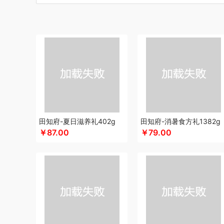
博莱克
博洋家居
倍瑞傲
北斗
倍思
巴天驽
BULL公
CMSH草莓生活
财滚滚
长青兔
茶艺师
茶马世家
厨
晨光
创维（手表类）
Cmierf Kuect （中国CKIR）
创维
达令河谷
德博莱
德力西
德则
得一茶
地球叔叔
德玛
迪士尼（儿童类）
德世朗(DESLON)
邓禄普
杜邦（餐
迪士尼（家纺类）
尔木萄
EPOT（东方韵）
ELLE
ED
folli follie
费雪
夫人燕窝
飞利浦（个护类）
富昌
纺
飞利浦（音频类）
富安娜（包销款1）
飞利浦（厨电类）
干饭饱饱熊
官栈
广州酒家（包销款）
个杯堂
故宫文
田知府-夏日滋养礼402g
田知府-消暑食方礼1382g
￥87.00
￥79.00
格米（包销款）
广州酒家
桂格
高洁丝
公爵
宫粮
固
HYUNDAI（数码类）
汉美驰
华帝
黄金果农
HYUND
HARVIE&HUDSON
斛生记
黄天鹅
海氏
韩国777
恒
虎牌
海天（食用油）
红帕55度
虹薇
徽羚羊
汇可心
Jeko&Jeko
洁玉（定制款）
九阳
践程JeoyCosy
九
聚银家纺
几梦
疆果乐
JEEP
洁丽雅（包销款）
嘉唯J
极鲜港
金帆
金世尊
金号
吉潮瑞鲜
坚果投影
嘉庆斋