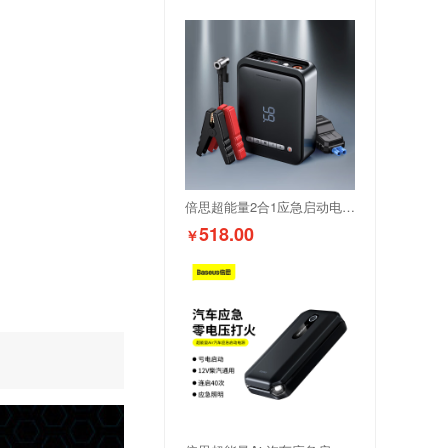
倍思超能量2合1应急启动电源（1000A）黑色
518.00
￥