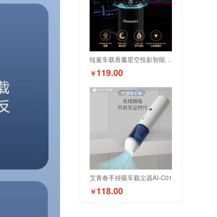
纽曼车载香薰星空投影智能香薰机F6
119.00
￥
艾青春手持吸车载尘器AI-C01
118.00
￥