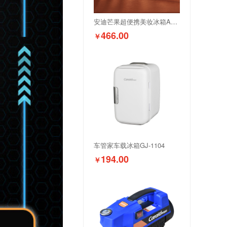
安迪芒果超便携美妆冰箱AM-LCX003
466.00
￥
车管家车载冰箱GJ-1104
194.00
￥