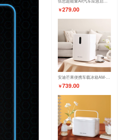
倍思超能量Air汽车应急启动电源10000mAh
279.00
￥
安迪芒果便携车载冰箱AM-LCX001
739.00
￥