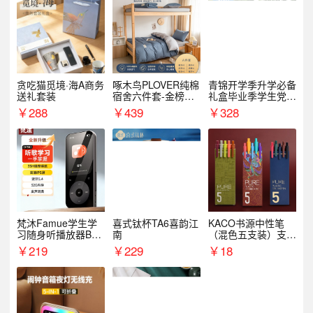
贪吃猫觅境·海A商务
啄木鸟PLOVER纯棉
青锦开学季升学必备
送礼套装
宿舍六件套-金榜题
礼盒毕业季学生党户
名
外出行备考装备礼品
￥
288
￥
439
￥
328
梵沐Famue学生学
喜式钛杯TA6喜韵江
KACO书源中性笔
习随身听播放器BL1
南
（混色五支装）支持
5（64G）
logo定制
￥
219
￥
229
￥
18