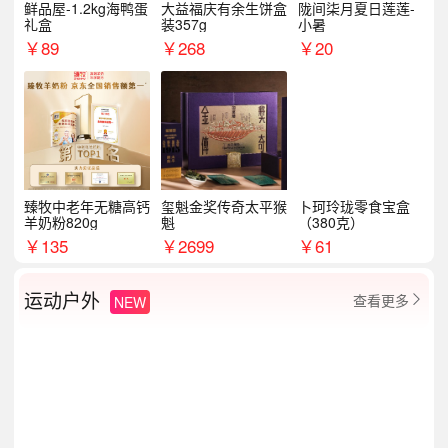
鲜品屋-1.2kg海鸭蛋
大益福庆有余生饼盒
陇间柒月夏日莲莲-
礼盒
装357g
小暑
￥
89
￥
268
￥
20
臻牧中老年无糖高钙
玺魁金奖传奇太平猴
卜珂玲珑零食宝盒
羊奶粉820g
魁
（380克）
￥
135
￥
2699
￥
61
运动户外
查看更多
NEW
