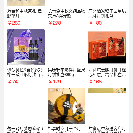
万春和中秋茶礼·桂
长青兔中秋文创品物
广州酒家粮丰园星辰
影望月
东方A浮光款
北斗月饼礼盒
￥
260
￥
278
￥
180
伊莎贝拉&食色家冷
集味轩花影伴月坚果
四两坨云腿月饼【橙
榨一级亚麻籽油百紫
月饼礼盒680g
心如意】精品礼盒4
千红500ml*2礼盒
50g/盒
￥
74
￥
179
￥
168
勿一跨月梦想欢聚团
礼享时空【一个月
甜蜜点中秋送客户月