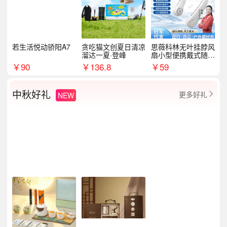
若生活悦动骄阳A7
贪吃猫文创夏日清凉
思薇科林无叶挂脖风
溜达一夏·登峰
扇小型便携戴式随身
挂脖子降温神器
￥
90
￥
136.8
￥
59
中秋好礼
更多好礼
NEW
