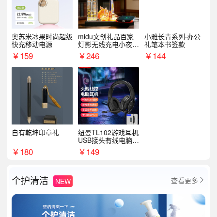
奥苏米冰果时尚超级
midu文创礼品百家
小雅长青系列·办公
快充移动电源
灯影无线充电小夜灯
礼笔本书签款
纪念礼品定制
￥
159
￥
246
￥
144
自有乾坤印章礼
纽曼TL102游戏耳机
USB接头有线电脑耳
机耳麦
￥
180
￥
149
个护清洁
查看更多
NEW
