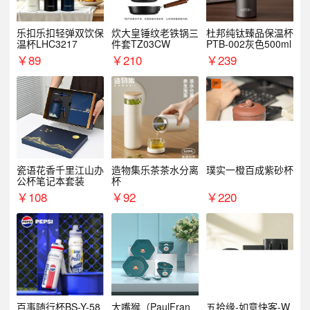
乐扣乐扣轻弹双饮保
炊大皇锤纹老铁锅三
杜邦纯钛臻品保温杯
温杯LHC3217
件套TZ03CW
PTB-002灰色500ml
￥
89
￥
210
￥
239
瓷语花香千里江山办
造物集乐茶茶水分离
璞实一橙百成紫砂杯
公杯笔记本套装
杯
￥
108
￥
92
￥
220
百事随行杯BS-Y-58
大嘴猴（PaulFran
五拾缘-如意快客-W