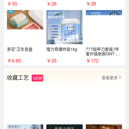
￥
30
￥
26
￥
28
茶花*卫生皂盒
隆力奇爆炸盐1kg
777指甲刀套装7件
套升级新款GNT-PM
072
￥
6.85
￥
25
￥
172
收藏工艺
查看更多
NEW
