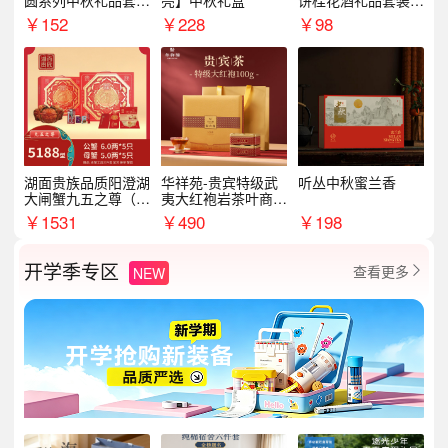
圆系列中秋礼品套装
亮】中秋礼盒
饼桂花酒礼品套装D
企业送客户商务伴手
AL1377
￥
152
￥
228
￥
98
礼
湖面贵族品质阳澄湖
华祥苑-贵宾特级武
听丛中秋蜜兰香
大闸蟹九五之尊（卡
夷大红袍岩茶叶商务
券）5188型
礼盒中秋节送长辈1
￥
1531
￥
490
￥
198
00g
开学季专区
查看更多
NEW
