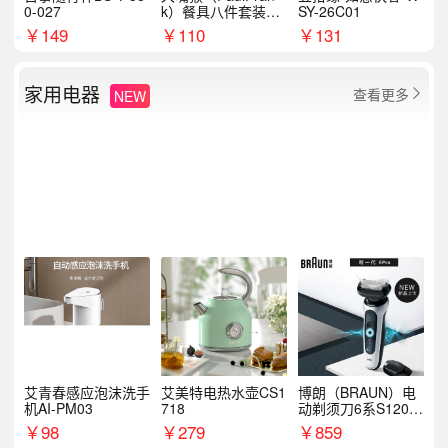
0-027
k）餐具八件套装HC
SY-26C01
T6007
￥
149
￥
110
￥
131
家用电器
查看更多
NEW

艾青春感应泡沫洗手
艾美特电热水壶CS1
博朗（BRAUN）电
机AI-PM03
718
动剃须刀6系S1200
S
￥
98
￥
279
￥
859