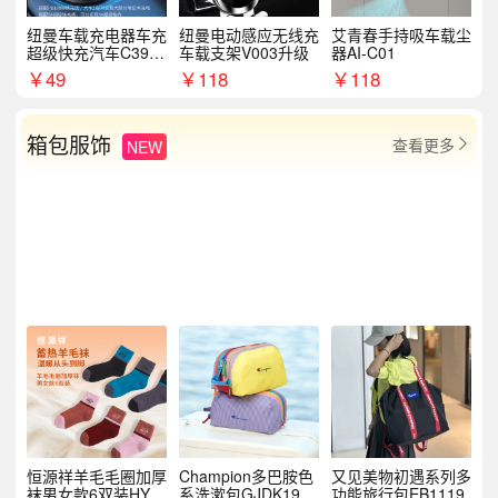
纽曼车载充电器车充
纽曼电动感应无线充
艾青春手持吸车载尘
超级快充汽车C39提
车载支架V003升级
器AI-C01
手拉环
￥
49
￥
118
￥
118
箱包服饰
查看更多
NEW

恒源祥羊毛毛圈加厚
Champion多巴胺色
又见美物初遇系列多
袜男女款6双装HYX
系洗漱包GJDK19R
功能旅行包EB1119