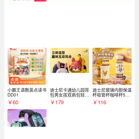
小霸王语数英点读书
迪士尼卡通幼儿园背
迪士尼玻璃内胆保温
DD01
包男女孩双肩包轻便
杯吸管杯咖啡杯530
可爱小背包B20107
MLH15135
￥
60
￥
179
￥
116