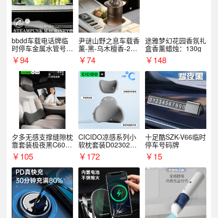
bbdd车载电话牌临
尹谜山野之息车载香
途雅梦幻花园香氛礼
时停车金属水管号码
薰-黑-乌木檀香-200
盒香薰蜡烛：130g
牌可隐藏创意趣味
g
￥
94
￥
74
￥
148
夕多无感支撑缝隙枕
CICIDO凉感系列小
十足酷SZK-V66临时
靠套装极夜黑C6003
软枕套装D023021+
停车号码牌
+C6004
D033031
￥
105
￥
172
￥
15