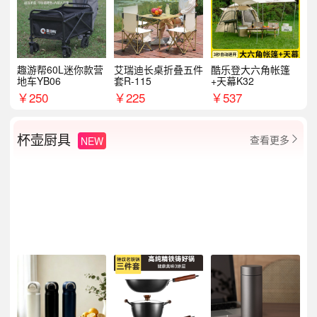
趣游帮60L迷你款营
艾瑞迪长桌折叠五件
酷乐登大六角帐篷
地车YB06
套R-115
+天幕K32
￥
250
￥
225
￥
537
杯壶厨具
查看更多
NEW
