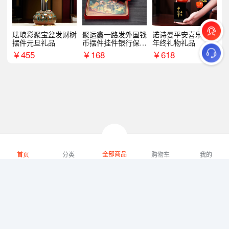
珐琅彩聚宝盆发财树
聚运鑫一路发外国钱
诺诗曼平安喜乐摆件
摆件元旦礼品
币摆件挂件银行保险
年终礼物礼品
商务礼
￥
455
￥
168
￥
618
全部商品
首页
分类
购物车
我的
微礼网技术支持