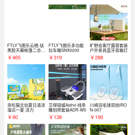
FTLY飞图乐云栖-钛
FTLY飞图乐多功能
旷野会客厅露营套装
黑胶天幕帐篷二合一
拉车箱SNX0200
户外茶具蓝牙音箱灯
TMTZ0201
￥
465
￥
319
￥
288
贪吃猫文创夏日清凉
艾得锐威Aidrvi-线条
川崎羽毛球双拍IRO
溜达一夏·活力
雕刻师套装ADR-W5
N-007
￥
90
￥
138
￥
190