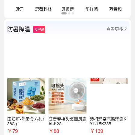
祥
BKT
思薇科林
贝师傅
华祥苑
万春和
防暑降温
查看更多
NEW

田知府-消暑食方礼1
艾青春摇头桌面风扇
澳柯玛空气循环扇K
382g
AI-F22
YT-15K335
￥
79
￥
88
￥
139