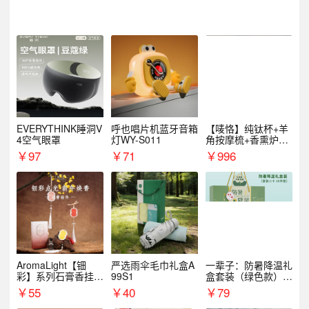
EVERYTHINK睡洞V
呼也唱片机蓝牙音箱
【唛恪】纯钛杯+羊
4空气眼罩
灯WY-S011
角按摩梳+香熏炉
+气垫梳
￥
97
￥
71
￥
996
AromaLight【钿
严选雨伞毛巾礼盒A
一辈子：防暑降温礼
彩】系列石膏香挂
99S1
盒套装（绿色款）支
（代发香味随机）
持自由搭配
￥
55
￥
40
￥
79