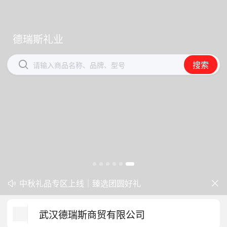
德瑞斯礼业
德瑞斯礼业


搜索
搜索
请输入商品名称、品牌、型号
请输入商品名称、品牌、型号
开学季礼品专区现已正式上线！
中秋礼品专区上线｜臻选团圆好礼


防暑降温一站式配齐，企业福利更省心
武汉德瑞斯商贸有限公司