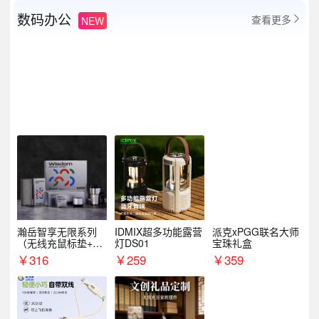
数码办公
查看更多
NEW

瀚岳智享无限系列
IDMIX超多功能露营
派克xPGG联名大师
（无线充鼠标垫+飞
灯DS01
宝珠礼盒
利浦音响+乐扣咖啡
￥
316
￥
259
￥
359
杯）