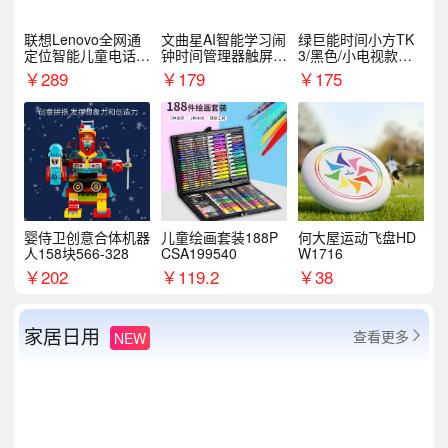
联想Lenovo全网通
文曲星AI智能学习闹
绿巨能时间小方TK
定位智能儿童电话手
钟时间管理器触屏N
3/黑色/小电视款【T
表A1
1pro
K3】
￥
289
￥
179
￥
175
婴侍卫创意合体机器
儿童绘画套装188P
何大屋运动飞盘HD
人158块566-328
CSA199540
W1716
￥
202
￥
119.2
￥
38
家居日用
查看更多
NEW
