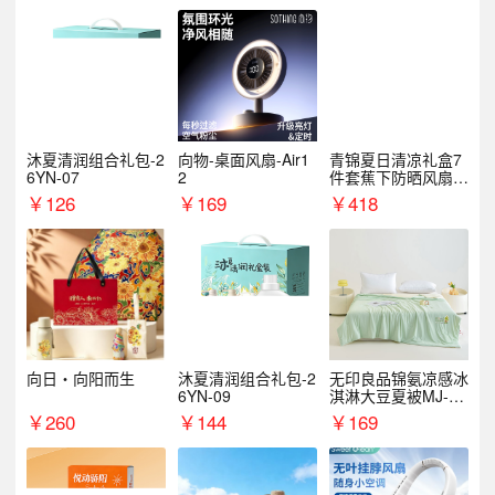
沐夏清润组合礼包-2
向物-桌面风扇-Air1
青锦夏日清凉礼盒7
6YN-07
2
件套蕉下防晒风扇员
工福利端午伴手礼企
￥
126
￥
169
￥
418
业定制
向日・向阳而生
沐夏清润组合礼包-2
无印良品锦氨凉感冰
6YN-09
淇淋大豆夏被MJ-B2
025-0193
￥
260
￥
144
￥
169