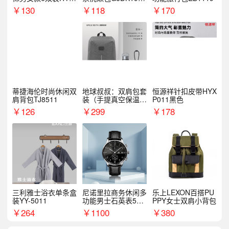
068WZ
1
￥
130
￥
118
￥
170
蒂捷海伦时尚休闲双
地球叔叔：双肩包套
恒源祥针扣皮带HYX
肩背包TJ8511
装（手提真空保温杯
P011黑色
+手机挂绳）
￥
126
￥
299
￥
178
三利雅士浴衣单条盒
尼诺里拉商务休闲多
乐上LEXON百搭PU
装YY-5011
功能男士石英表510
PPY女士双肩小背包
05
￥
264
￥
1100
￥
380