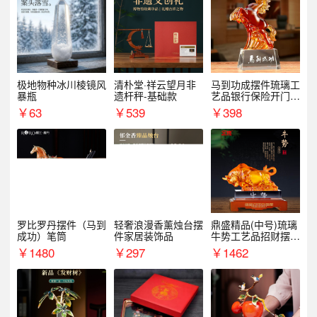
极地物种冰川棱镜风
清朴堂·祥云望月非
马到功成摆件琉璃工
暴瓶
遗杆秤-基础款
艺品银行保险开门红
周年庆典伴手礼表彰
￥
63
￥
539
￥
398
礼品
罗比罗丹摆件（马到
轻奢浪漫香薰烛台摆
鼎盛精品(中号)琉璃
成功）笔筒
件家居装饰品
牛势工艺品招财摆件
银行企业商务上市礼
￥
1480
￥
297
￥
1462
品