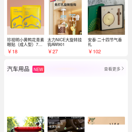
珍视明小黄鸭花青素
太力NICE大旋转挂
安泰·二十四节气香
眼贴（成人型）7对/
钩AW901
礼
盒
￥
18
￥
27
￥
102
汽车用品
查看更多
NEW
