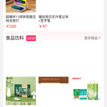
超维M11闹钟音箱无
瀚岳旭日东升笔记本
线充夜灯
+签字笔
￥
220
￥
47
食品饮料
更多精品
NEW
