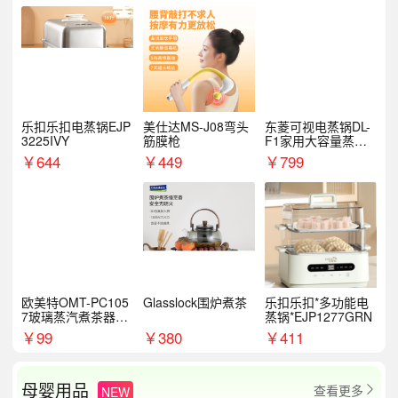
乐扣乐扣电蒸锅EJP
美仕达MS-J08弯头
东菱可视电蒸锅DL-
3225IVY
筋膜枪
F1家用大容量蒸炖
锅
￥
644
￥
449
￥
799
欧美特OMT-PC105
Glasslock围炉煮茶
乐扣乐扣*多功能电
7玻璃蒸汽煮茶器黑
蒸锅*EJP1277GRN
茶泡茶具茶壶花茶壶
￥
99
￥
380
￥
411
母婴用品
查看更多
NEW
