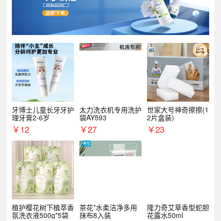
牙博士儿童长牙牙护
太力洗衣机专用洗护
世家大号神奇擦擦(1
理牙膏2-6岁
袋AY593
2片盒装)
￥
12
￥
27
￥
23
植护樱花树下植萃香
茶花*水柔洁净多用
隆力奇艾草香型蛇胆
氛洗衣液500g*5袋
抹布8入装
花露水50ml